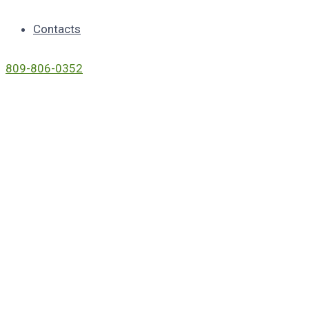
Contacts
809-806-0352
Curabitur
Sodales
Vel Lectus
A Congue.