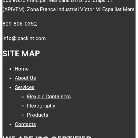
Boulevard Principal, Manzana B NO. 02, Etapa VI
(APIVEM), Zona Franca Industrial Víctor M. Espaillat Mera
809-806-0352
info@ipackint.com
SITE MAP
Home
About Us
Services
Flexible Containers
Flexography
Products
Contacts